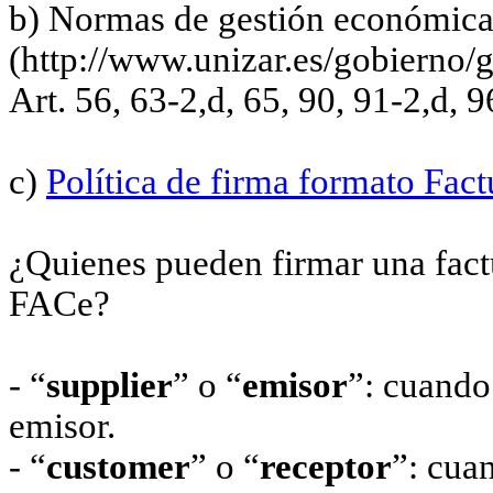
b) Normas de gestión económic
(http://www.unizar.es/gobierno
Art. 56, 63-2,d, 65, 90, 91-2,d, 9
c)
Política de firma formato Fact
¿Quienes pueden firmar una factu
FACe?
- “
supplier
” o “
emisor
”: cuando 
emisor.
- “
customer
” o “
receptor
”: cuan